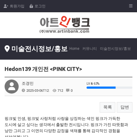
Togg
회원가입
로그인
미술전시정보/홍보
Home
커뮤니티
미술전시정보/홍보
Hedon139 개인전 <PINK CITY>
조경민
LV.
6
63%
2025-03-06T12:
712
0
목록
답변
핑크빛 인생, 핑크빛 사랑처럼 사랑을 상징하는 색인 핑크가 가득한
도시에 살고 싶다는 생각에서 출발한 전시입니다. 핑크가 가진 따뜻함과
낭만 그리고 그 이면의 다양한 감정을 색채를 통해 감각적인 경험을
선보여봅니다.